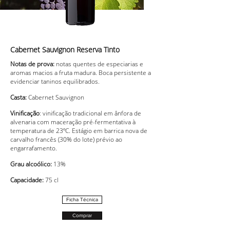
Cabernet Sauvignon Reserva Tinto
Notas de prova:
notas quentes de especiarias e
aromas macios a fruta madura. Boca persistente a
evidenciar taninos equilibrados.
Casta:
Cabernet Sauvignon
Vinificação
: vinificação tradicional em ânfora de
alvenaria com maceração pré-fermentativa à
temperatura de 23ºC. Estágio em barrica nova de
carvalho francês (30% do lote) prévio ao
engarrafamento.
Grau alcoólico:
13%
Capacidade:
75 cl
Ficha Técnica
Comprar