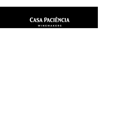
Início
Sobre
Vinhas
Vinhos
Loja
Contactos
Condições Gerais de Venda
Política de Privacidade
Política de Cookies
Resolução Alternativa de Litígios
Livro de Reclamações