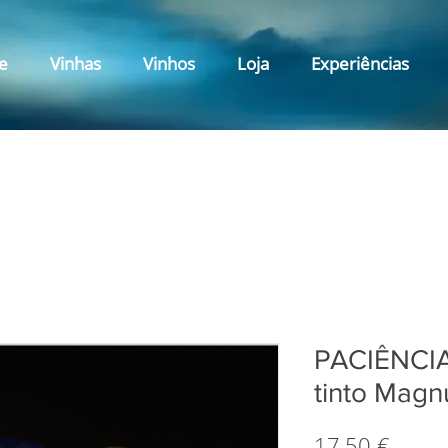
e
Vinhas
Vinhos
Loja
Experiências
PACIÊNCIA
tinto Magn
Preço
17,50 €