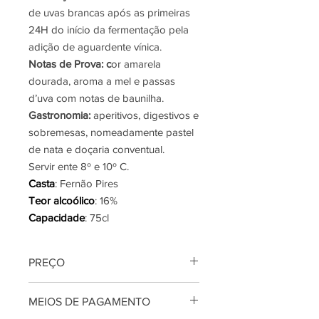
de uvas brancas após as primeiras
24H do início da fermentação pela
adição de aguardente vínica.
Notas de Prova: c
or amarela
dourada, aroma a mel e passas
d’uva com notas de baunilha.
Gastronomia:
aperitivos, digestivos e
sobremesas, nomeadamente pastel
de nata e doçaria conventual.
Servir ente 8º e 10º C.
Casta
: Fernão Pires
Teor alcoólico
: 16%
Capacidade
: 75cl
PREÇO
Preço por litro: 8€
MEIOS DE PAGAMENTO
Os preços são apresentados em
euros com todos os impostos e taxas