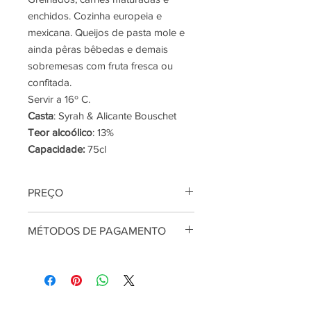
enchidos. Cozinha europeia e
mexicana. Queijos de pasta mole e
ainda pêras bêbedas e demais
sobremesas com fruta fresca ou
confitada.
Servir a 16º C.
Casta
: Syrah & Alicante Bouschet
Teor alcoólico
: 13%
Capacidade:
75cl
PREÇO
Preço por litro: 9,33€
MÉTODOS DE PAGAMENTO
Os preços são apresentados em
euros com todos os impostos e taxas
Aceitamos Multibanco, MBway e
incluídas, com exclusão das despesas
PayPal.
de entrega, que são adicionadas no
checkout, antes da validação da
encomenda. Para mais informações