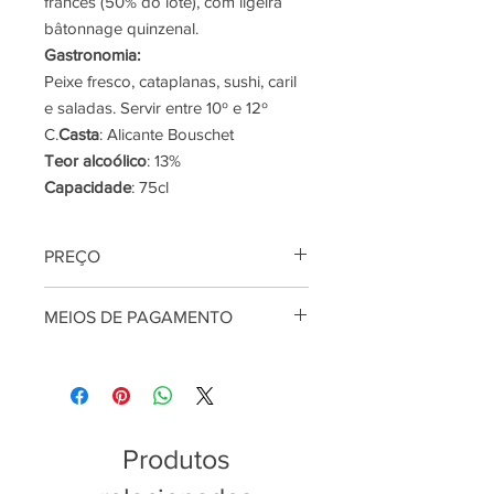
francês (50% do lote), com ligeira
bâtonnage quinzenal.
Gastronomia:
Peixe fresco, cataplanas, sushi, caril
e saladas. Servir entre 10º e 12º
C.
Casta
: Alicante Bouschet
Teor alcoólico
: 13%
Capacidade
: 75cl
PREÇO
Preço por litro: 10€
MEIOS DE PAGAMENTO
Os preços são apresentados em
euros com todos os impostos e taxas
Aceitamos Multibanco, MBway Ne
incluídas, com exclusão das despesas
PayPal.
de entrega, que são adicionadas no
checkout, antes da validação da
encomenda. Para mais informações
Produtos
consulte as
Condições Gerais de
Venda
.